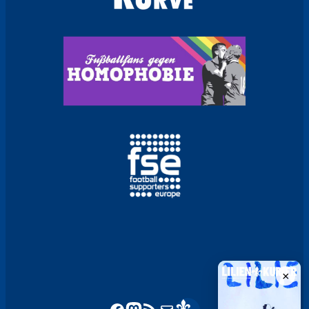
×
sv98.de