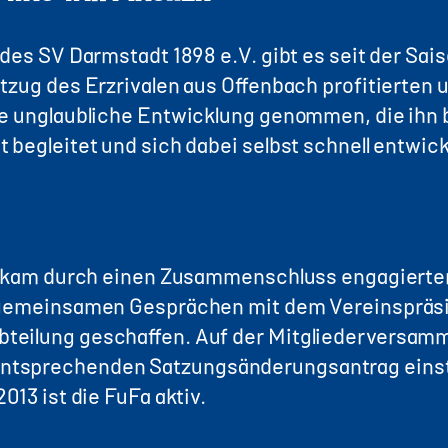
des SV Darmstadt 1898 e.V. gibt es seit der Saiso
tzug des Erzrivalen aus Offenbach profitierten 
e unglaubliche Entwicklung genommen, die ihn bi
begleitet und sich dabei selbst schnell entwick
Fa kam durch einen Zusammenschluss engagierter
n gemeinsamen Gesprächen mit dem Vereinspräs
teilung geschaffen. Auf der Mitgliederversam
tsprechenden Satzungsänderungsantrag einsti
013 ist die FuFa aktiv.