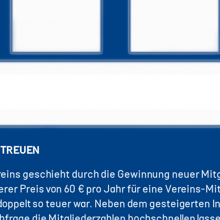
ETREUEN
reins geschieht durch die Gewinnung neuer Mitg
rer Preis von 60 € pro Jahr für eine Vereins-Mi
 doppelt so teuer war. Neben dem gesteigerten I
hfrage die Mitgliederzahlen hochschnellen lasse