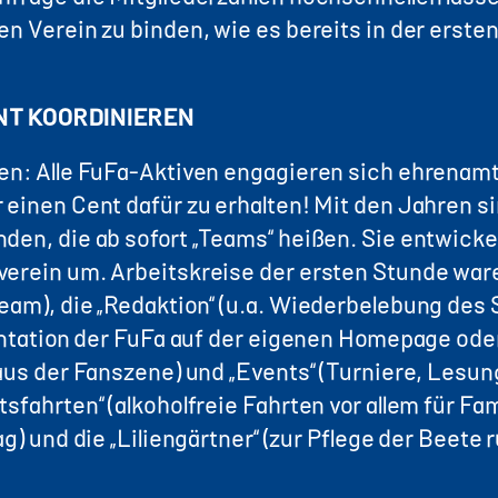
n Verein zu binden, wie es bereits in der ersten
NT KOORDINIEREN
en: Alle FuFa-Aktiven engagieren sich ehrenamtl
 einen Cent dafür zu erhalten! Mit den Jahren s
den, die ab sofort „Teams“ heißen. Sie entwick
erein um. Arbeitskreise der ersten Stunde ware
eam), die „Redaktion“ (u.a. Wiederbelebung des 
entation der FuFa auf der eigenen Homepage oder
 aus der Fanszene) und „Events“ (Turniere, Lesu
sfahrten“ (alkoholfreie Fahrten vor allem für Fam
ag) und die „Liliengärtner“ (zur Pflege der Beet